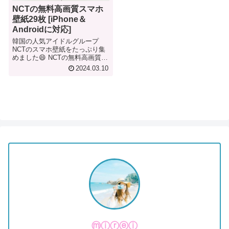
NCTの無料高画質スマホ
壁紙29枚 [iPhone＆
Androidに対応]
韓国の人気アイドルグループ
NCTのスマホ壁紙をたっぷり集
めました😄 NCTの無料高画質ス
マホ壁紙29枚 NCTの魅力 NCT
2024.03.10
は、SMエンターテインメント所
属のボーイズグループです。
「Neo Culture Technology」の
略で、「無...
ⓜⓘⓡⓔⓘ