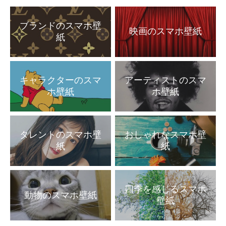
ブランドのスマホ壁
映画のスマホ壁紙
紙
キャラクターのスマ
アーティストのスマ
ホ壁紙
ホ壁紙
タレントのスマホ壁
おしゃれなスマホ壁
紙
紙
四季を感じるスマホ
動物のスマホ壁紙
壁紙