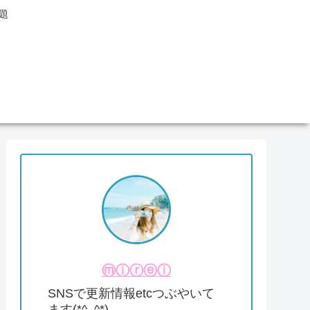
題
ⓜⓘⓡⓔⓘ
SNSで更新情報etcつぶやいて
ます(*^_^*)