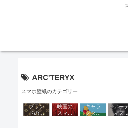
ARC'TERYX
スマホ壁紙のカテゴリー
ブラン
映画の
キャラ
アー
ドのス
スマホ
クター
ィス
マホ壁
壁紙
のスマ
のス
紙
ホ壁紙
ホ壁