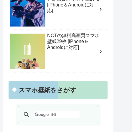
[iPhone＆Androidに対
応]
NCTの無料高画質スマホ
壁紙29枚 [iPhone＆
Androidに対応]
スマホ壁紙をさがす