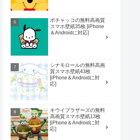
ポチャッコの無料高画質
スマホ壁紙35枚 [iPhone
＆Androidに対応]
シナモロールの無料高画
質スマホ壁紙43枚
[iPhone＆Androidに対
応]
キウイブラザーズの無料
高画質スマホ壁紙13枚
[iPhone＆Androidに対
応]