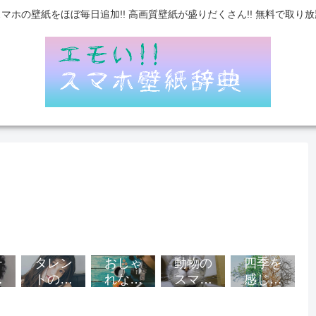
スマホの壁紙をほぼ毎日追加!! 高画質壁紙が盛りだくさん!! 無料で取り放
テ
タレン
おしゃ
動物の
四季を
ト
トのス
れなス
スマホ
感じる
マ
マホ壁
マホ壁
壁紙
スマホ
紙
紙
紙
壁紙