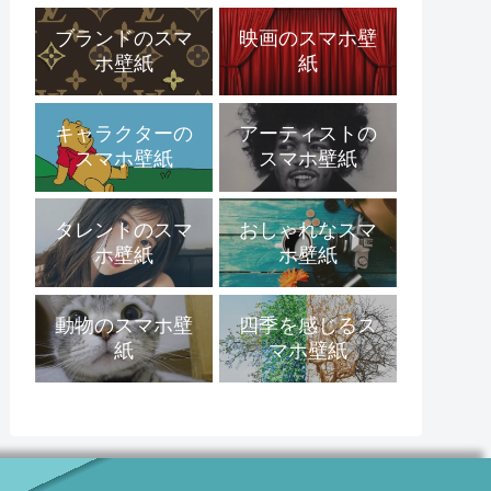
ブランドのスマ
映画のスマホ壁
ホ壁紙
紙
キャラクターの
アーティストの
スマホ壁紙
スマホ壁紙
タレントのスマ
おしゃれなスマ
ホ壁紙
ホ壁紙
動物のスマホ壁
四季を感じるス
紙
マホ壁紙