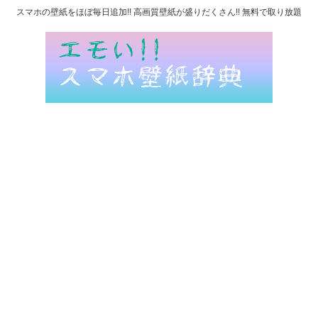
スマホの壁紙をほぼ毎日追加!! 高画質壁紙が盛りだくさん!! 無料で取り放題