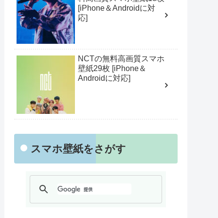
[iPhone＆Androidに対
応]
NCTの無料高画質スマホ
壁紙29枚 [iPhone＆
Androidに対応]
スマホ壁紙をさがす