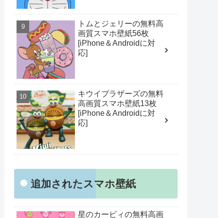
トムとジェリーの無料高
画質スマホ壁紙56枚
[iPhone＆Androidに対
応]
キウイブラザーズの無料
高画質スマホ壁紙13枚
[iPhone＆Androidに対
応]
追加されたスマホ壁紙
星のカービィの無料高画