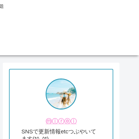
題
ⓜⓘⓡⓔⓘ
SNSで更新情報etcつぶやいて
ます(*^_^*)