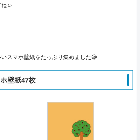
てね☺
いスマホ壁紙をたっぷり集めました😄
ホ壁紙47枚