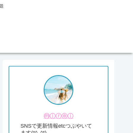
題
ⓜⓘⓡⓔⓘ
SNSで更新情報etcつぶやいて
ます(*^_^*)