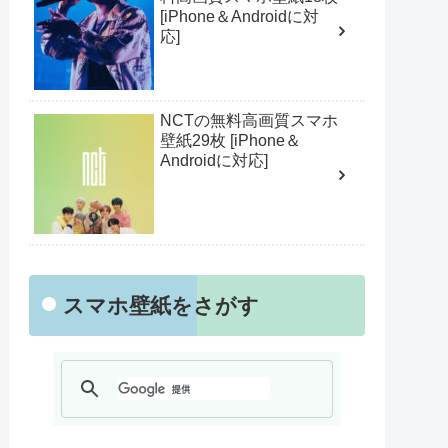
[iPhone＆Androidに対
応]
NCTの無料高画質スマホ
壁紙29枚 [iPhone＆
Androidに対応]
スマホ壁紙をさがす