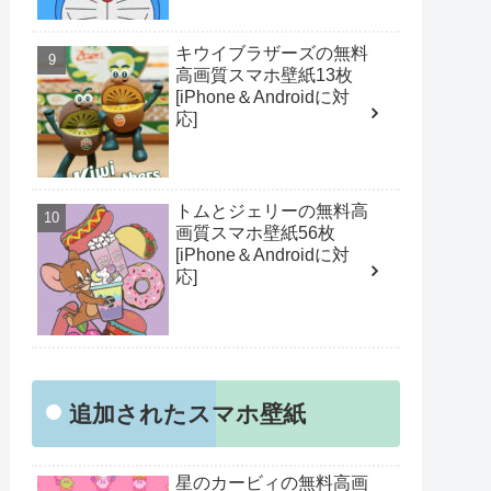
キウイブラザーズの無料
高画質スマホ壁紙13枚
[iPhone＆Androidに対
応]
トムとジェリーの無料高
画質スマホ壁紙56枚
[iPhone＆Androidに対
応]
追加されたスマホ壁紙
星のカービィの無料高画