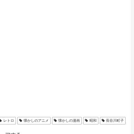
レトロ
懐かしのアニメ
懐かしの漫画
昭和
長谷川町子