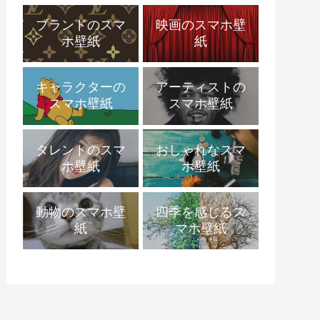
ブランドのスマ
映画のスマホ壁
ホ壁紙
紙
キャラクターの
アーティストの
スマホ壁紙
スマホ壁紙
タレントのスマ
おしゃれなスマ
ホ壁紙
ホ壁紙
動物のスマホ壁
四季を感じるス
紙
マホ壁紙