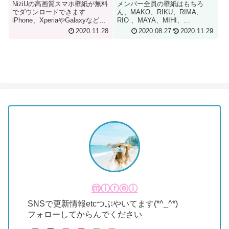
Androidに対応]
応]
NiziUの高画質スマホ壁紙が無料
メンバー全員の壁紙はもちろ
でダウンロードできます
ん、MAKO、RIKU、RIMA、
iPhone、XperiaやGalaxyなどの
RIO 、MAYA、MIHI、
Androidスマホに対応!! NiziU
MAYUKA、AYAKA、NINA各メ
2020.11.28
2020.08.27
2020.11.29
iPhone & Android Smartphone
ンバーの壁紙。 ロゴのシンプル
Wallpaper
な壁紙等もあります。 iPhone、
XperiaやGalaxyなどのAndroidス
マホに対応!!
ⓜⓘⓡⓔⓘ
SNSで更新情報etcつぶやいてます(*^_^*)
フォローしてからんでください