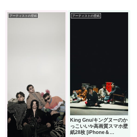
アーティストの壁紙
アーティストの壁紙
King Gnu/キングヌーのか
っこいい✨️高画質スマホ壁
紙28枚 [iPhone＆