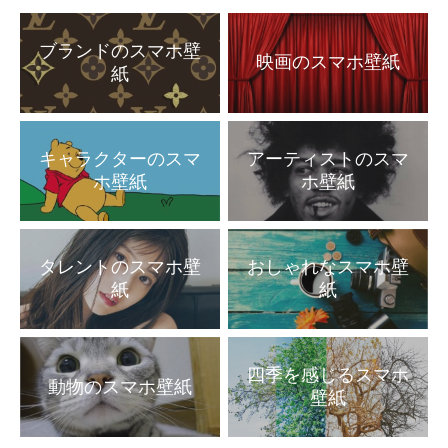
ブランドのスマホ壁
映画のスマホ壁紙
紙
キャラクターのスマ
アーティストのスマ
ホ壁紙
ホ壁紙
タレントのスマホ壁
おしゃれなスマホ壁
紙
紙
四季を感じるスマホ
動物のスマホ壁紙
壁紙