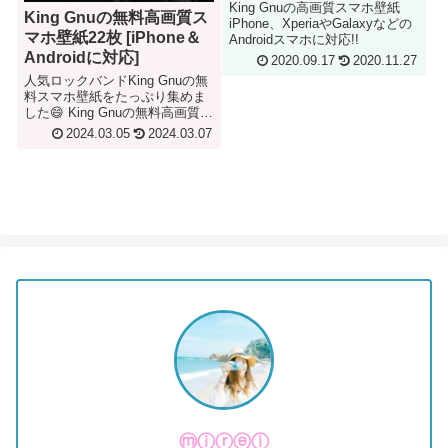
Androidに対応]
King Gnuの高画質スマホ壁紙
King Gnuの無料高画質ス
iPhone、XperiaやGalaxyなどの
マホ壁紙22枚 [iPhone＆
Androidスマホに対応!!
Androidに対応]
2020.09.17
2020.11.27
人気ロックバンドKing Gnuの無
料スマホ壁紙をたっぷり集めま
した😄 King Gnuの無料高画質ス
マホ壁紙22枚 Yo! Check it out!
2024.03.05
2024.03.07
King Gnu は、今日本で最も注目
されているバンドの一つだ。 ボ
ーカルの常田大希は...
ⓜⓘⓡⓔⓘ