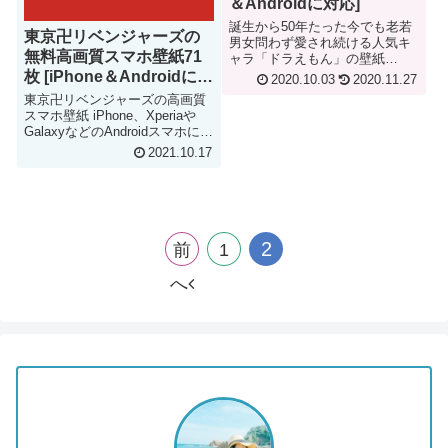
＆Androidに対応]
誕生から50年たった今でも老若
東京卍リベンジャーズの
男女問わず愛され続ける人気キ
無料高画質スマホ壁紙71
ャラ「ドラえもん」の壁紙
iPhone、XperiaやGalaxyなどの
枚 [iPhone＆Androidに対
2020.10.03
2020.11.27
Androidスマホに対応!! すべてが
応]
東京卍リベンジャーズの高画質
無料 Doraemon iPhone &
スマホ壁紙 iPhone、Xperiaや
Android Smartphone Wallpaper
GalaxyなどのAndroidスマホに対
応!! Tokyo Rvengers iPhone &
2021.10.17
Android Smartphone Wallpaper
2
前
1
へ