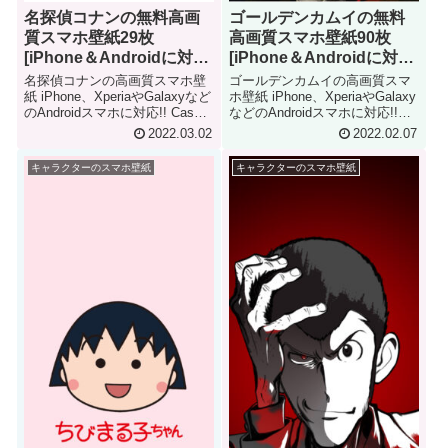
名探偵コナンの無料高画
ゴールデンカムイの無料
質スマホ壁紙29枚
高画質スマホ壁紙90枚
[iPhone＆Androidに対
[iPhone＆Androidに対
応]
応]
名探偵コナンの高画質スマホ壁
ゴールデンカムイの高画質スマ
紙 iPhone、XperiaやGalaxyなど
ホ壁紙 iPhone、XperiaやGalaxy
のAndroidスマホに対応!! Case
などのAndroidスマホに対応!!
Closed iPhone & Android
Golden Kamuy iPhone &
2022.03.02
2022.02.07
Smartphone Wallpaper
Android Smartphone Wallpaper
キャラクターのスマホ壁紙
キャラクターのスマホ壁紙