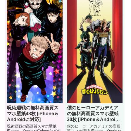
呪術廻戦の無料高画質ス
僕のヒーローアカデミア
マホ壁紙48枚 [iPhone＆
の無料高画質スマホ壁紙
Androidに対応]
30枚 [iPhone＆Android
に対応]
呪術廻戦の高画質スマホ壁紙
僕のヒーローアカデミアの高画
iPhone、XperiaやGalaxyなどの
質スマホ壁紙 iPhone、Xperiaや