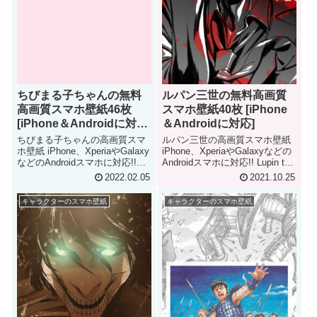
ちびまる子ちゃんの無料
ルパン三世の無料高画質
高画質スマホ壁紙46枚
スマホ壁紙40枚 [iPhone
[iPhone＆Androidに対
＆Androidに対応]
応]
ちびまる子ちゃんの高画質スマ
ルパン三世の高画質スマホ壁紙
ホ壁紙 iPhone、XperiaやGalaxy
iPhone、XperiaやGalaxyなどの
などのAndroidスマホに対応!!
Androidスマホに対応!! Lupin the
Chibi Mruko iPhone & Android
third iPhone & Android
2022.02.05
2021.10.25
Smartphone Wallpaper
Smartphone Wallpaper
キャラクターのスマホ壁紙
キャラクターのスマホ壁紙