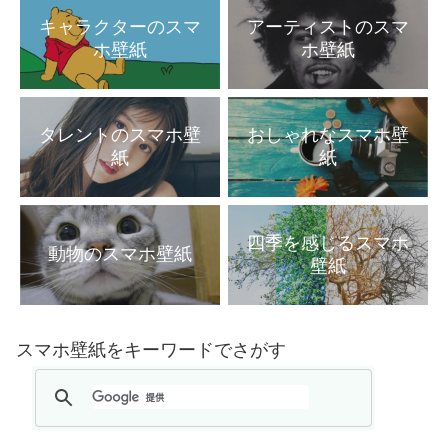
キャラクターのスマ
アーティストのスマ
ホ壁紙
ホ壁紙
タレントのスマホ壁
おしゃれなスマホ壁
紙
紙
四季を感じるスマホ
動物のスマホ壁紙
壁紙
スマホ壁紙をキーワードでさがす