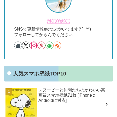
ⓜⓘⓡⓔⓘ
SNSで更新情報etcつぶやいてます(*^_^*)
フォローしてからんでください
人気スマホ壁紙TOP10
スヌーピーと仲間たちのかわいい高
画質スマホ壁紙71枚 [iPhone＆
Androidに対応]