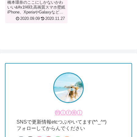
応]
橋本環奈のここにしかないかわ
いい&#x1f493;高画質スマホ壁紙
iPhone、XperiaやGalaxyなどの
Androidスマホに対応!!
2020.09.09
2020.11.27
ⓜⓘⓡⓔⓘ
SNSで更新情報etcつぶやいてます(*^_^*)
フォローしてからんでください