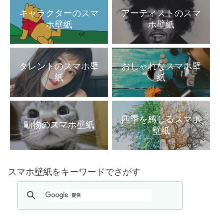
キャラクターのスマ
アーティストのスマ
ホ壁紙
ホ壁紙
タレントのスマホ壁
おしゃれなスマホ壁
紙
紙
四季を感じるスマホ
動物のスマホ壁紙
壁紙
スマホ壁紙をキーワードでさがす