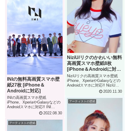
NiziU/リクのかわいい無料
高画質スマホ壁紙8枚
[iPhone＆Androidに対
応]
NiziUリクの高画質スマホ壁紙
INIの無料高画質スマホ壁
iPhone、XperiaやGalaxyなどの
紙27枚 [iPhone＆
Androidスマホに対応!! NiziU
MAKO iPhone & Android
Androidに対応]
2020.11.30
Smartphone Wallpaper
INIの高画質スマホ壁紙
アーティストの壁紙
iPhone、XperiaやGalaxyなどの
Androidスマホに対応!! INI
iPhone & Android Smartphone
2022.08.30
Wallpaper
アーティストの壁紙