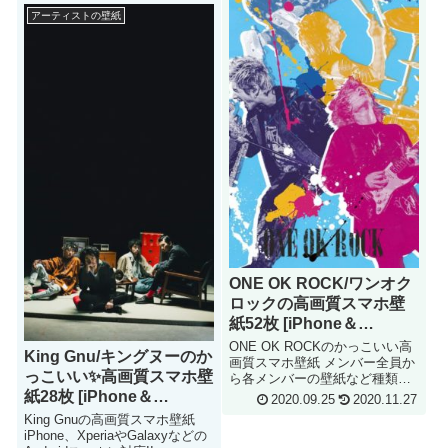
Wallpaper
アーティストの壁紙
ONE OK ROCK/ワンオク
ロックの高画質スマホ壁
紙52枚 [iPhone＆
Androidに対応]
ONE OK ROCKのかっこいい高
King Gnu/キングヌーのか
画質スマホ壁紙 メンバー全員か
っこいい✨️高画質スマホ壁
ら各メンバーの壁紙など種類豊
富です。 ここにしかないオリジ
紙28枚 [iPhone＆
2020.09.25
2020.11.27
ナル壁紙もたっぷり iPhone、
Androidに対応]
King Gnuの高画質スマホ壁紙
XperiaやGalaxyなどのAndroidス
iPhone、XperiaやGalaxyなどの
マホに対応!!