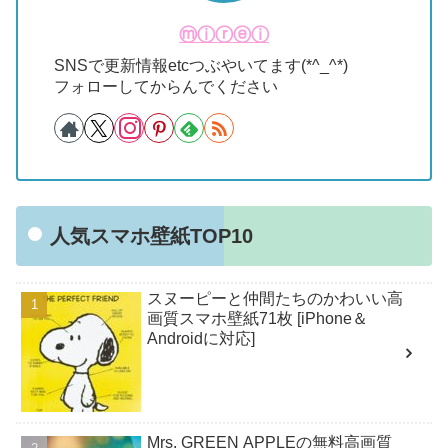
ⓜⓘⓡⓔⓘ
SNSで更新情報etcつぶやいてます(*^_^*)
フォローしてからんでください
人気スマホ壁紙TOP10
スヌーピーと仲間たちのかわいい高
画質スマホ壁紙71枚 [iPhone＆
Androidに対応]
Mrs. GREEN APPLEの無料高画質