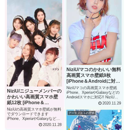
NiziU/マコのかわいい無料
高画質スマホ壁紙9枚
[iPhone＆Androidに対
応]
NiziUマコの高画質スマホ壁紙
NiziU/ニジューメンバーの
iPhone、XperiaやGalaxyなどの
かわいい高画質スマホ壁
Androidスマホに対応!! NiziU
MAKO iPhone & Android
紙12枚 [iPhone＆
2020.11.29
Smartphone Wallpaper
Androidに対応]
NiziUの高画質スマホ壁紙が無料
アーティストの壁紙
でダウンロードできます
iPhone、XperiaやGalaxyなどの
Androidスマホに対応!! NiziU
2020.11.28
iPhone & Android Smartphone