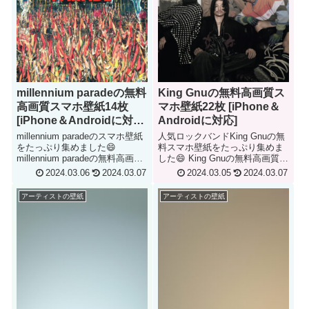
millennium paradeの無料
King Gnuの無料高画質ス
高画質スマホ壁紙14枚
マホ壁紙22枚 [iPhone＆
[iPhone＆Androidに対
Androidに対応]
応]
millennium paradeのスマホ壁紙
人気ロックバンドKing Gnuの無
をたっぷり集めました😄
料スマホ壁紙をたっぷり集めま
millennium paradeの無料高画質
した😄 King Gnuの無料高画質ス
スマホ壁紙14枚 Yo! Check it
マホ壁紙22枚 Yo! Check it out!
2024.03.06
2024.03.07
2024.03.05
2024.03.07
out! Millennium Parade Genre:
King Gnu は、今日本で最も注目
ミクスチャー、エレク...
されているバンドの一つだ。 ボ
アーティストの壁紙
アーティストの壁紙
ーカルの常田大希は...