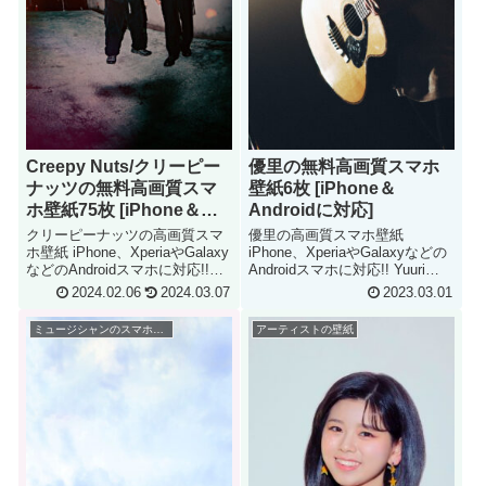
Creepy Nuts/クリーピー
優里の無料高画質スマホ
ナッツの無料高画質スマ
壁紙6枚 [iPhone＆
ホ壁紙75枚 [iPhone＆
Androidに対応]
Androidに対応]
クリーピーナッツの高画質スマ
優里の高画質スマホ壁紙
ホ壁紙 iPhone、XperiaやGalaxy
iPhone、XperiaやGalaxyなどの
などのAndroidスマホに対応!!
Androidスマホに対応!! Yuuri
☆☆☆ iPhone & Android
iPhone & Android Smartphone
2024.02.06
2024.03.07
2023.03.01
Smartphone Wallpaper
Wallpaper
ミュージシャンのスマホ壁紙
アーティストの壁紙