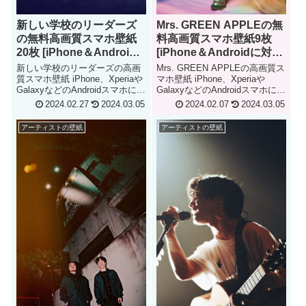
新しい学校のリーダーズ
Mrs. GREEN APPLEの無
の無料高画質スマホ壁紙
料高画質スマホ壁紙9枚
20枚 [iPhone＆Android
[iPhone＆Androidに対
に対応]
応]
新しい学校のリーダーズの高画
Mrs. GREEN APPLEの高画質ス
質スマホ壁紙 iPhone、Xperiaや
マホ壁紙 iPhone、Xperiaや
GalaxyなどのAndroidスマホに対
GalaxyなどのAndroidスマホに対
応!! atarasii gakko iPhone &
応!! Mrs. GREEN APPLE
2024.02.27
2024.03.05
2024.02.07
2024.03.05
Android Smartphone Wallpaper
iPhone & Android Smartphone
Wallpaper
アーティストの壁紙
アーティストの壁紙