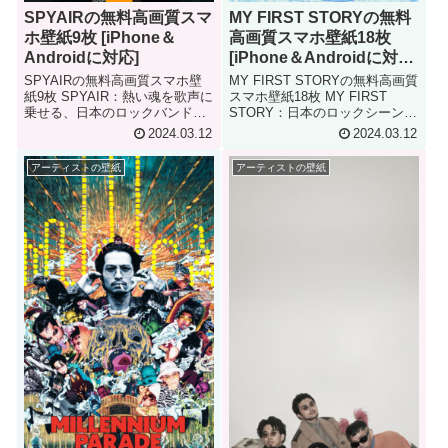
SPYAIRの無料高画質スマ
MY FIRST STORYの無料
ホ壁紙9枚 [iPhone＆
高画質スマホ壁紙18枚
Androidに対応]
[iPhone＆Androidに対
応]
SPYAIRの無料高画質スマホ壁
MY FIRST STORYの無料高画質
紙9枚 SPYAIR：熱い魂を歌声に
スマホ壁紙18枚 MY FIRST
乗せる、日本のロックバンド
STORY：日本のロックシーンを
SPYAIRは、日本のロックバン
牽引する革新的な4人組バンド
2024.03.12
2024.03.12
ド。2005年に結成され、現在は
MY FIRST STORYは、2011年
ボーカルのIKE、ギターのUZ、
に結成された日本のロックバン
アーティストの壁紙
アーティストの壁紙
ベースのMOMIKEN、ドラムス
ド。ボーカルのHiro、ギター
のKENTAの4...
の...