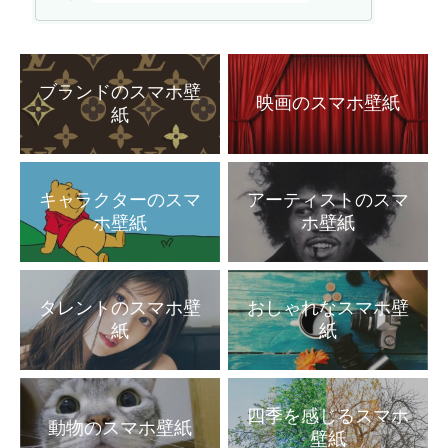
ブランドのスマホ壁
映画のスマホ壁紙
紙
キャラクターのスマ
アーティストのスマ
ホ壁紙
ホ壁紙
タレントのスマホ壁
おしゃれなスマホ壁
紙
紙
四季を感じるスマホ
動物のスマホ壁紙
壁紙