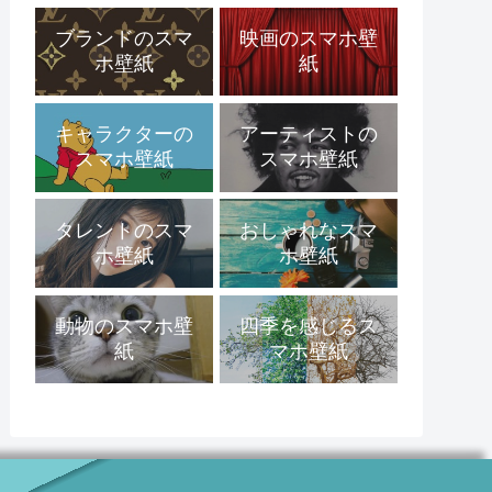
ブランドのスマ
映画のスマホ壁
ホ壁紙
紙
キャラクターの
アーティストの
スマホ壁紙
スマホ壁紙
タレントのスマ
おしゃれなスマ
ホ壁紙
ホ壁紙
動物のスマホ壁
四季を感じるス
紙
マホ壁紙