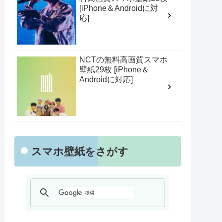
[iPhone＆Androidに対
応]
NCTの無料高画質スマホ
壁紙29枚 [iPhone＆
Androidに対応]
スマホ壁紙をさがす