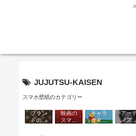
JUJUTSU-KAISEN
スマホ壁紙のカテゴリー
ブラン
映画の
キャラ
アー
ドのス
スマホ
クター
ィス
マホ壁
壁紙
のスマ
のス
紙
ホ壁紙
ホ壁