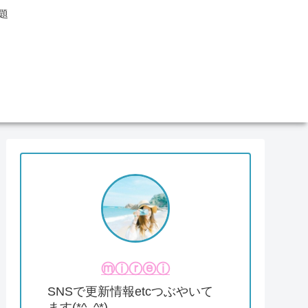
題
ⓜⓘⓡⓔⓘ
SNSで更新情報etcつぶやいて
ます(*^_^*)