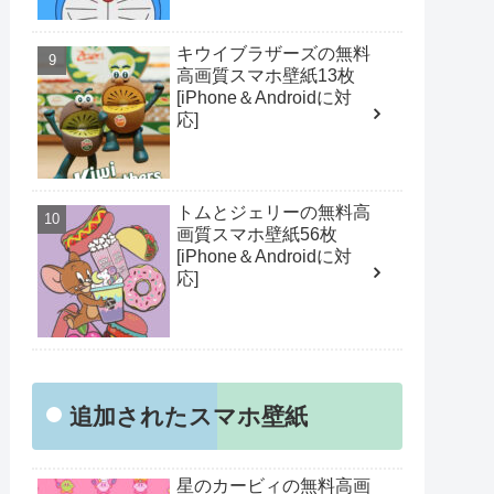
キウイブラザーズの無料
高画質スマホ壁紙13枚
[iPhone＆Androidに対
応]
トムとジェリーの無料高
画質スマホ壁紙56枚
[iPhone＆Androidに対
応]
追加されたスマホ壁紙
星のカービィの無料高画