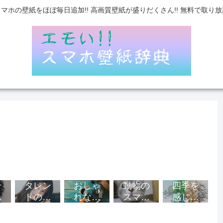
スマホの壁紙をほぼ毎日追加!! 高画質壁紙が盛りだくさん!! 無料で取り放
テ
タレン
おしゃ
動物の
四季を
ト
トのス
れなス
スマホ
感じる
マ
マホ壁
マホ壁
壁紙
スマホ
紙
紙
紙
壁紙