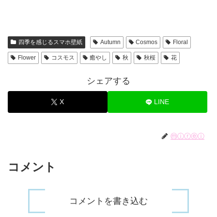
四季を感じるスマホ壁紙
Autumn
Cosmos
Floral
Flower
コスモス
癒やし
秋
秋桜
花
シェアする
X
LINE
ⓜⓘⓡⓔⓘ
コメント
コメントを書き込む