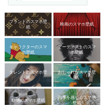
ブランドのスマホ壁
映画のスマホ壁紙
紙
キャラクターのスマ
アーティストのスマ
ホ壁紙
ホ壁紙
タレントのスマホ壁
おしゃれなスマホ壁
紙
紙
四季を感じるスマホ
動物のスマホ壁紙
壁紙