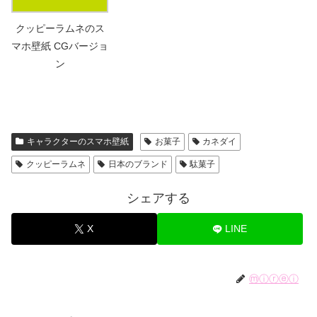
クッピーラムネのス
マホ壁紙 CGバージョ
ン
キャラクターのスマホ壁紙
お菓子
カネダイ
クッピーラムネ
日本のブランド
駄菓子
シェアする
X
LINE
ⓜⓘⓡⓔⓘ