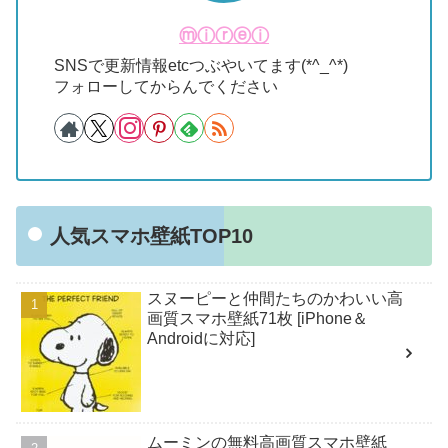
ⓜⓘⓡⓔⓘ
SNSで更新情報etcつぶやいてます(*^_^*)
フォローしてからんでください
人気スマホ壁紙TOP10
スヌーピーと仲間たちのかわいい高
画質スマホ壁紙71枚 [iPhone＆
Androidに対応]
ムーミンの無料高画質スマホ壁紙