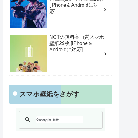
[iPhone＆Androidに対
応]
NCTの無料高画質スマホ
壁紙29枚 [iPhone＆
Androidに対応]
スマホ壁紙をさがす