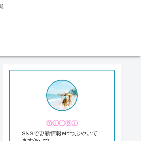
題
ⓜⓘⓡⓔⓘ
SNSで更新情報etcつぶやいて
ます(*^_^*)