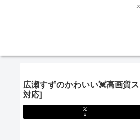
広瀬すずのかわいい💓高画質スマホ壁
対応]
X