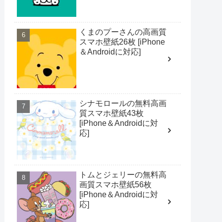
くまのプーさんの高画質
スマホ壁紙26枚 [iPhone
＆Androidに対応]
シナモロールの無料高画
質スマホ壁紙43枚
[iPhone＆Androidに対
応]
トムとジェリーの無料高
画質スマホ壁紙56枚
[iPhone＆Androidに対
応]