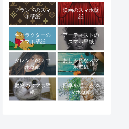
ブランドのスマ
映画のスマホ壁
ホ壁紙
紙
キャラクターの
アーティストの
スマホ壁紙
スマホ壁紙
タレントのスマ
おしゃれなスマ
ホ壁紙
ホ壁紙
動物のスマホ壁
四季を感じるス
紙
マホ壁紙