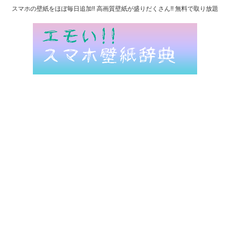
スマホの壁紙をほぼ毎日追加!! 高画質壁紙が盛りだくさん!! 無料で取り放題