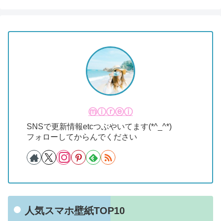
ⓜⓘⓡⓔⓘ
SNSで更新情報etcつぶやいてます(*^_^*)
フォローしてからんでください
人気スマホ壁紙TOP10