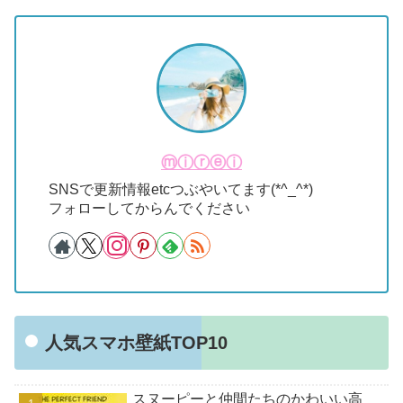
ⓜⓘⓡⓔⓘ
SNSで更新情報etcつぶやいてます(*^_^*)
フォローしてからんでください
人気スマホ壁紙TOP10
スヌーピーと仲間たちのかわいい高