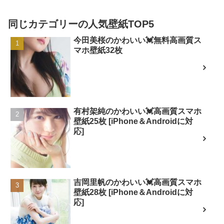
同じカテゴリーの人気壁紙TOP5
今田美桜のかわいい💓無料高画質ス
マホ壁紙32枚
有村架純のかわいい💓高画質スマホ
壁紙25枚 [iPhone＆Androidに対
応]
吉岡里帆のかわいい💓高画質スマホ
壁紙28枚 [iPhone＆Androidに対
応]