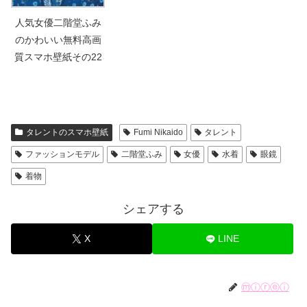
人気女優二階堂ふみ
のかわいい無料高画
質スマホ壁紙その22
タレントのスマホ壁紙
Fumi Nikaido
タレント
ファッションモデル
二階堂ふみ
女優
水着
眼鏡
着物
シェアする
X
LINE
ⓜⓘⓡⓔⓘ